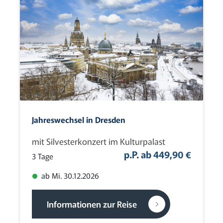
Tagesfahrten
(0)
Urlaubsreisen
(0)
Weihnachten
(1)
Zielgebiet
Andorra
(0)
Belgien
(0)
Jahreswechsel in Dresden
Deutschland
(9)
mit Silvesterkonzert im Kulturpalast
Dänemark
(0)
p.P. ab 449,90 €
3 Tage
Finnland
(0)
ab Mi. 30.12.2026
Frankreich
(0)
Großbritannien
(0)
Informationen zur Reise
Italien
(0)