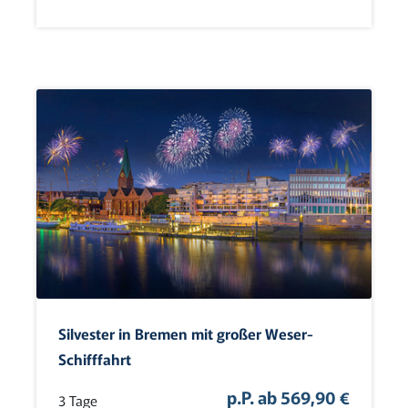
Kroatien
(0)
Lettland
(0)
Litauen
(0)
Niederlande
(0)
Norwegen
(0)
Polen
(5)
Portugal
(0)
Schottland
(0)
Schweden
(0)
Schweiz
(0)
Spanien
(0)
Silvester in Bremen mit großer Weser-
Tschechien
(1)
Schifffahrt
Ungarn
(0)
Österreich
p.P. ab 569,90 €
(0)
3 Tage