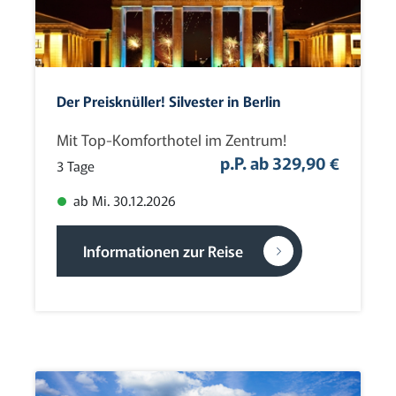
Advent
(0)
Erlebnisreisen
(0)
Flugreisen
(0)
Der Preisknüller! Silvester in Berlin
Flusskreuzfahrten
(1)
Mit Top-Komforthotel im Zentrum!
Kreuzfahrten
(0)
p.P. ab 329,90 €
3 Tage
Kur- und Wellnessreisen
(1)
ab Mi. 30.12.2026
Mehrtagesfahrten
(0)
Musik- und Eventreisen
(2)
Informationen zur Reise
Rundreisen
(0)
Saison-Eröffnung-Reisen
(0)
Silvester
(15)
Sonderreisen
(0)
Städtereisen
(0)