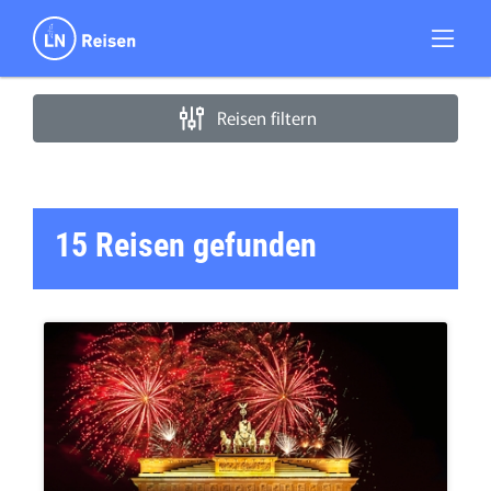
Suche verfeinern
Sortieren nach
Reisen filtern
Preis
15 Reisen
gefunden
€ 100
€ 4 000
Dauer
Reiseart