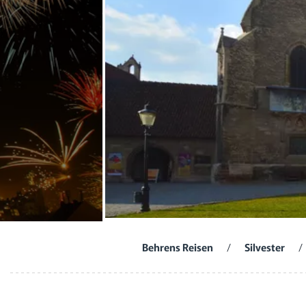
Behrens Reisen
/
Silvester
/