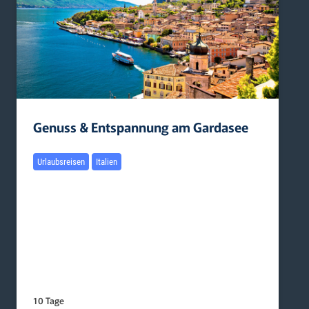
Genuss & Entspannung am Gardasee
Urlaubsreisen
Italien
10 Tage