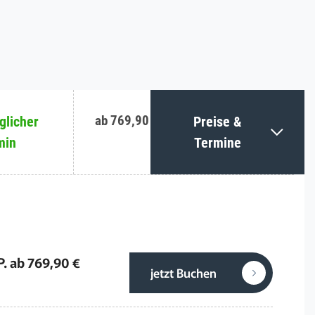
ab 769,90 €
licher
Preise &
min
Termine
P. ab 769,90 €
jetzt Buchen