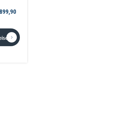
 899,90
eise