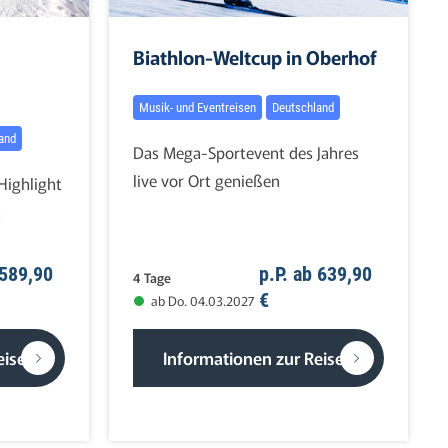
Biathlon-Weltcup in Oberhof
Musik- und Eventreisen
Deutschland
and
Das Mega-Sportevent des Jahres
live vor Ort genießen
 Highlight
t
 589,90
p.P. ab 639,90
4 Tage
€
ab Do. 04.03.2027
eise
Informationen zur Reise