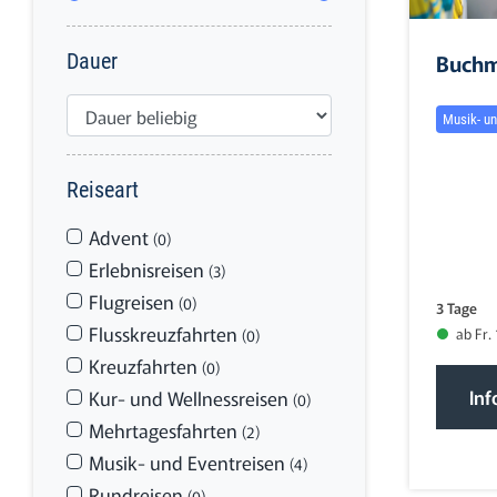
Buchm
Dauer
Musik- un
Reiseart
Advent
(0)
Erlebnisreisen
(3)
Flugreisen
(0)
3 Tage
Flusskreuzfahrten
ab Fr.
(0)
Kreuzfahrten
(0)
Inf
Kur- und Wellnessreisen
(0)
Mehrtagesfahrten
(2)
Musik- und Eventreisen
(4)
Rundreisen
(0)