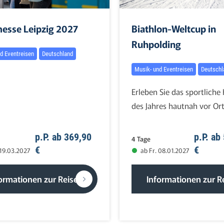
esse Leipzig 2027
Biathlon-Weltcup in
Ruhpolding
d Eventreisen
Deutschland
Musik- und Eventreisen
Deutschl
Erleben Sie das sportliche
des Jahres hautnah vor Or
p.P. ab 369,90
p.P. ab
4 Tage
€
€
 19.03.2027
ab Fr. 08.01.2027
ormationen zur Reise
Informationen zur R