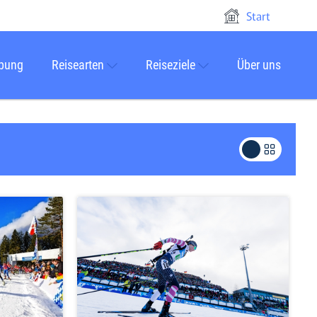
Start
rbung
Reisearten
Reiseziele
Über uns