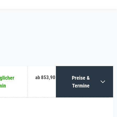
ab 853,90 €
licher
Preise &
min
Termine