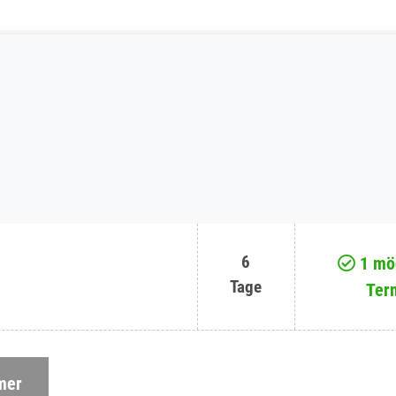
6
1 mög
Tage
Ter
mer