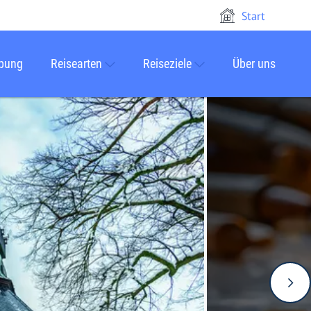
Start
rbung
Reisearten
Reiseziele
Über uns