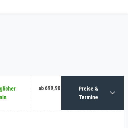
ab 699,90 €
licher
Preise &
min
Termine