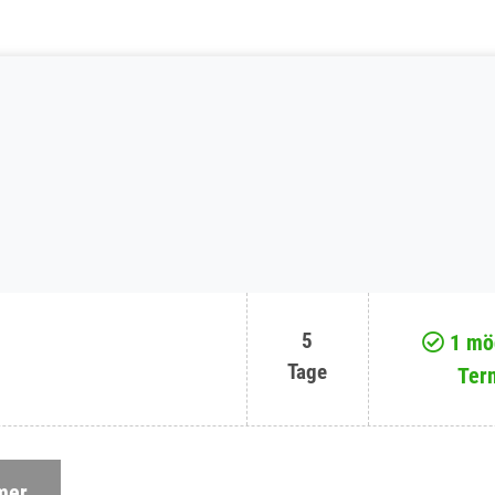
5
1 mög
Tage
Ter
mer