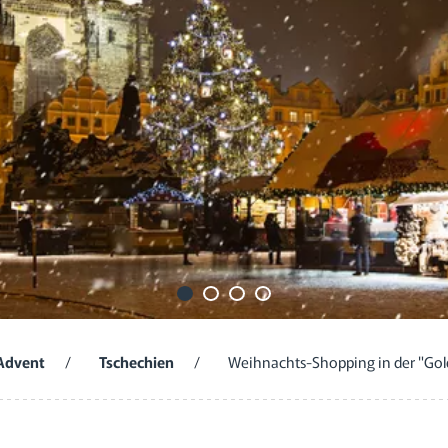
Advent
/
Tschechien
/
Weihnachts-Shopping in der "Gol