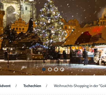
Advent
/
Tschechien
/
Weihnachts-Shopping in der "Gol