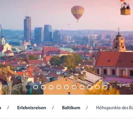
n
/
Erlebnisreisen
/
Baltikum
/
Höhepunkte des Balt