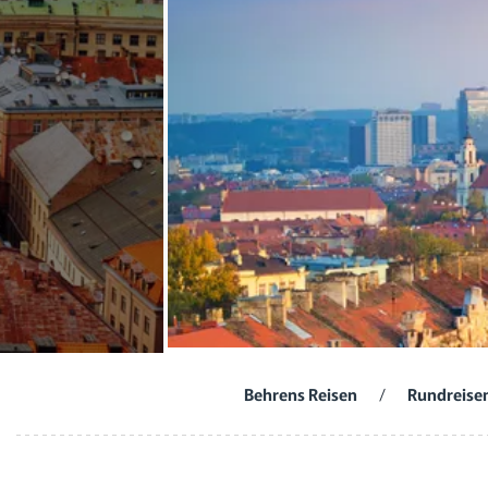
Behrens Reisen
/
Rundreise