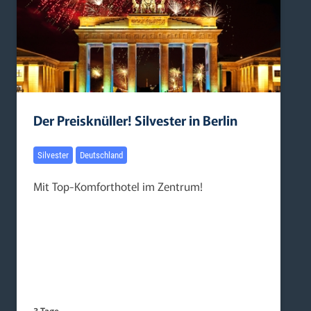
Der Preisknüller! Silvester in Berlin
Silvester
Deutschland
Mit Top-Komforthotel im Zentrum!
3 Tage