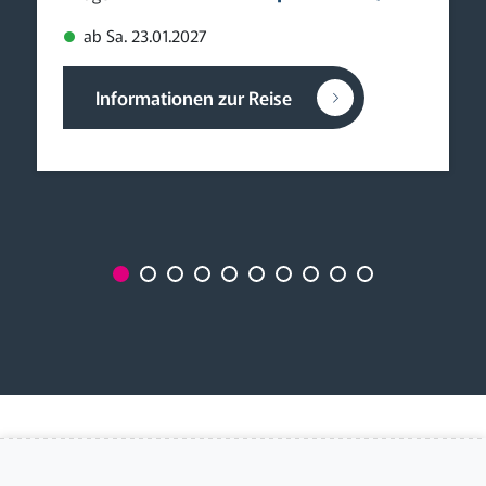
Show der Spitzenklasse in Bremen: „Bremen
Tattoo“ mit 10 Nationen!
Europas großes Blasmusik-Festival mit
Orchestern aus aller Welt
p.P. ab 249,90 €
2 Tage
ab Sa. 23.01.2027
Informationen zur Reise