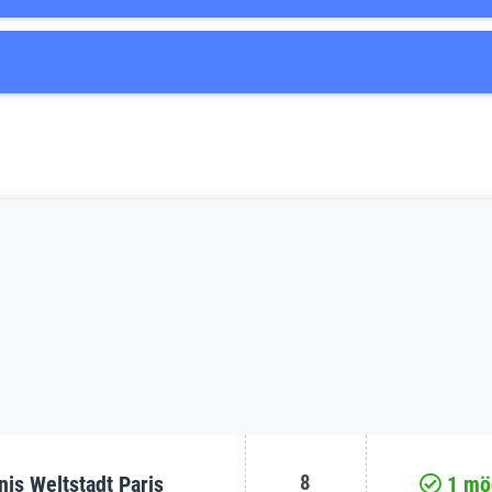
8
is Weltstadt Paris
1 mög