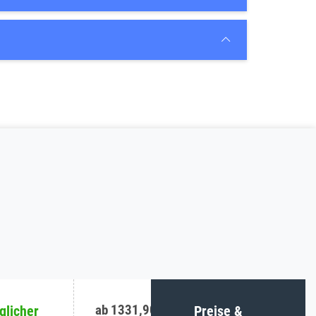
ab 1331,90 €
licher
Preise &