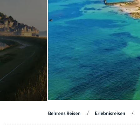
Behrens Reisen
/
Erlebnisreisen
/