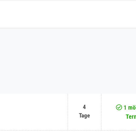
4
1 mög
Tage
Ter