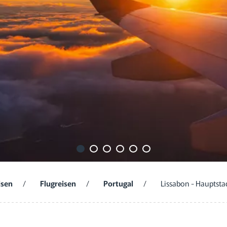
isen
/
Flugreisen
/
Portugal
/
Lissabon - Hauptsta