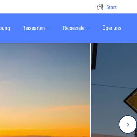
Start
rbung
Reisearten
Reiseziele
Über uns