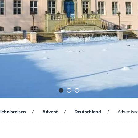
rlebnisreisen
/
Advent
/
Deutschland
/
Adventsza