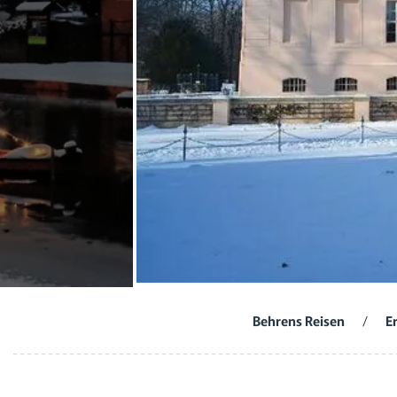
Behrens Reisen
/
E