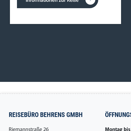
REISEBÜRO BEHRENS GMBH
ÖFFNUNG
Riemannstraße 26
Montag bis 