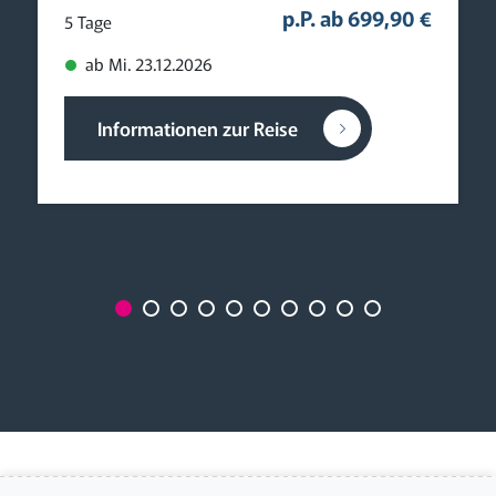
Festliche Weihnachtstage auf Rügen
Weihnachtsglanz „First Class” auf der
Sonneninsel Rügen im 4****-Hotel und
herrlichen Ausflugsfahrten
p.P. ab 699,90 €
5 Tage
ab Mi. 23.12.2026
Informationen zur Reise