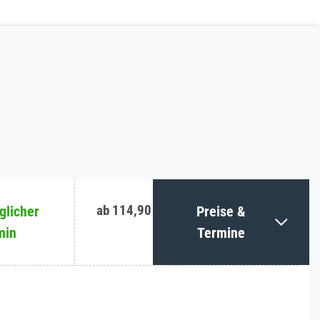
ab 114,90 €
licher
Preise &
min
Termine