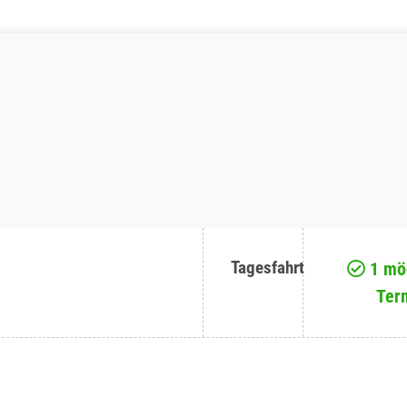
Tagesfahrt
1 mög
Ter