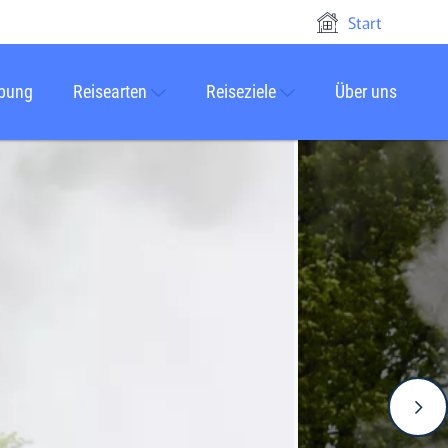
Start
rbung
Reisearten
Reiseziele
Über uns